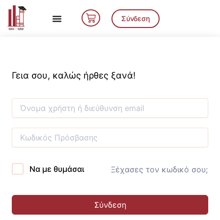
Μετάβαση
Cart
στο
Σύνδεση
περιεχόμενο
Γεια σου, καλώς ήρθες ξανά!
Να με θυμάσαι
Ξέχασες τον κωδικό σου;
Σύνδεση