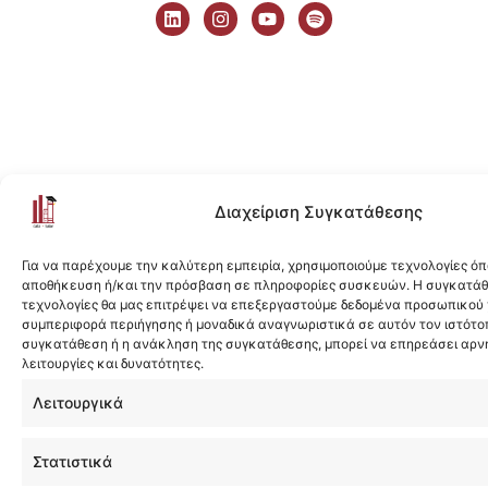
i
n
o
p
n
s
u
o
k
t
t
t
e
a
u
i
d
g
b
f
i
r
e
y
n
a
m
Διαχείριση Συγκατάθεσης
Για να παρέχουμε την καλύτερη εμπειρία, χρησιμοποιούμε τεχνολογίες όπ
αποθήκευση ή/και την πρόσβαση σε πληροφορίες συσκευών. Η συγκατάθε
τεχνολογίες θα μας επιτρέψει να επεξεργαστούμε δεδομένα προσωπικού
συμπεριφορά περιήγησης ή μοναδικά αναγνωριστικά σε αυτόν τον ιστότοπ
συγκατάθεση ή η ανάκληση της συγκατάθεσης, μπορεί να επηρεάσει αρν
λειτουργίες και δυνατότητες.
Λειτουργικά
Στατιστικά