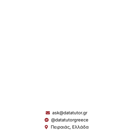
ask@datatutor.gr
@datatutorgreece
Πειραιάς, Ελλάδα
L
I
Y
S