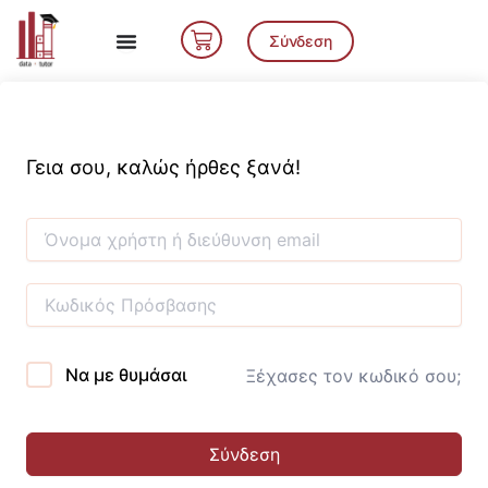
Μετάβαση
Cart
στο
Σύνδεση
περιεχόμενο
Γεια σου, καλώς ήρθες ξανά!
Να με θυμάσαι
Ξέχασες τον κωδικό σου;
Σύνδεση