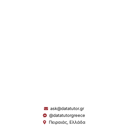
ask@datatutor.gr
@datatutorgreece
Πειραιάς, Ελλάδα
L
I
Y
S