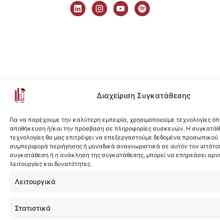
i
n
o
p
n
s
u
o
k
t
t
t
e
a
u
i
d
g
b
f
i
r
e
y
n
a
m
Διαχείριση Συγκατάθεσης
Για να παρέχουμε την καλύτερη εμπειρία, χρησιμοποιούμε τεχνολογίες όπ
αποθήκευση ή/και την πρόσβαση σε πληροφορίες συσκευών. Η συγκατάθε
τεχνολογίες θα μας επιτρέψει να επεξεργαστούμε δεδομένα προσωπικού
συμπεριφορά περιήγησης ή μοναδικά αναγνωριστικά σε αυτόν τον ιστότοπ
συγκατάθεση ή η ανάκληση της συγκατάθεσης, μπορεί να επηρεάσει αρν
λειτουργίες και δυνατότητες.
Λειτουργικά
Στατιστικά