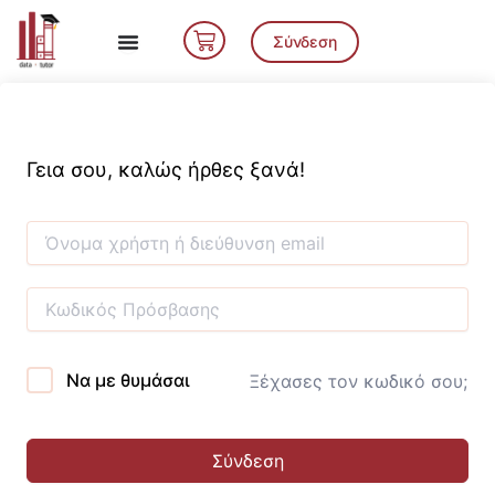
Μετάβαση
Cart
στο
Σύνδεση
περιεχόμενο
Γεια σου, καλώς ήρθες ξανά!
Να με θυμάσαι
Ξέχασες τον κωδικό σου;
Σύνδεση