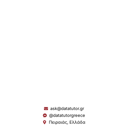
ask@datatutor.gr
@datatutorgreece
Πειραιάς, Ελλάδα
L
I
Y
S