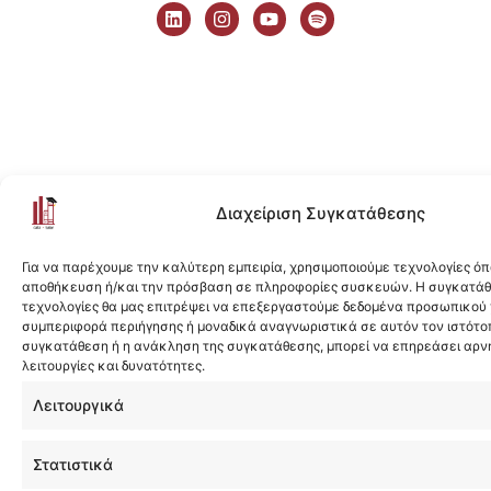
i
n
o
p
n
s
u
o
k
t
t
t
e
a
u
i
d
g
b
f
i
r
e
y
n
a
m
Διαχείριση Συγκατάθεσης
Για να παρέχουμε την καλύτερη εμπειρία, χρησιμοποιούμε τεχνολογίες όπ
αποθήκευση ή/και την πρόσβαση σε πληροφορίες συσκευών. Η συγκατάθε
τεχνολογίες θα μας επιτρέψει να επεξεργαστούμε δεδομένα προσωπικού
συμπεριφορά περιήγησης ή μοναδικά αναγνωριστικά σε αυτόν τον ιστότοπ
συγκατάθεση ή η ανάκληση της συγκατάθεσης, μπορεί να επηρεάσει αρν
λειτουργίες και δυνατότητες.
Λειτουργικά
Στατιστικά