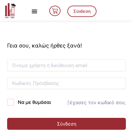
Μετάβαση
Cart
στο
Σύνδεση
περιεχόμενο
Γεια σου, καλώς ήρθες ξανά!
Να με θυμάσαι
Ξέχασες τον κωδικό σου;
Σύνδεση