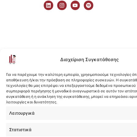
i
n
o
p
n
s
u
o
k
t
t
t
e
a
u
i
d
g
b
f
i
r
e
y
n
a
m
Διαχείριση Συγκατάθεσης
Για να παρέχουμε την καλύτερη εμπειρία, χρησιμοποιούμε τεχνολογίες όπ
αποθήκευση ή/και την πρόσβαση σε πληροφορίες συσκευών. Η συγκατάθε
τεχνολογίες θα μας επιτρέψει να επεξεργαστούμε δεδομένα προσωπικού
συμπεριφορά περιήγησης ή μοναδικά αναγνωριστικά σε αυτόν τον ιστότοπ
συγκατάθεση ή η ανάκληση της συγκατάθεσης, μπορεί να επηρεάσει αρν
λειτουργίες και δυνατότητες.
Λειτουργικά
Στατιστικά