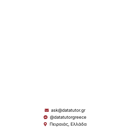
ask@datatutor.gr
@datatutorgreece
Πειραιάς, Ελλάδα
L
I
Y
S