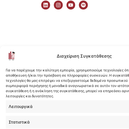
i
n
o
p
n
s
u
o
k
t
t
t
e
a
u
i
d
g
b
f
i
r
e
y
n
a
m
Διαχείριση Συγκατάθεσης
Για να παρέχουμε την καλύτερη εμπειρία, χρησιμοποιούμε τεχνολογίες όπ
αποθήκευση ή/και την πρόσβαση σε πληροφορίες συσκευών. Η συγκατάθε
τεχνολογίες θα μας επιτρέψει να επεξεργαστούμε δεδομένα προσωπικού
συμπεριφορά περιήγησης ή μοναδικά αναγνωριστικά σε αυτόν τον ιστότοπ
συγκατάθεση ή η ανάκληση της συγκατάθεσης, μπορεί να επηρεάσει αρν
λειτουργίες και δυνατότητες.
Λειτουργικά
Στατιστικά