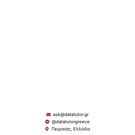
ask@datatutor.gr
@datatutorgreece
Πειραιάς, Ελλάδα
L
I
Y
S