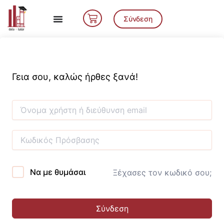
Μετάβαση
Cart
στο
Σύνδεση
περιεχόμενο
Γεια σου, καλώς ήρθες ξανά!
Να με θυμάσαι
Ξέχασες τον κωδικό σου;
Σύνδεση