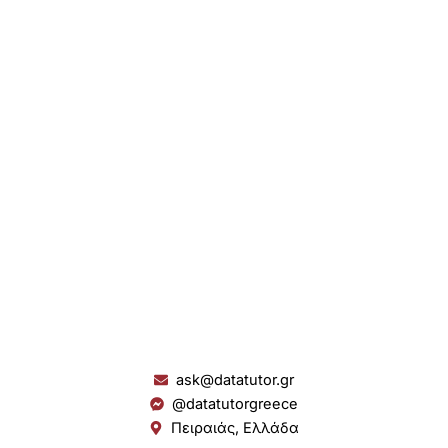
ask@datatutor.gr
@datatutorgreece
Πειραιάς, Ελλάδα
L
I
Y
S