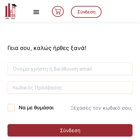
Μετάβαση
Cart
στο
Σύνδεση
περιεχόμενο
Γεια σου, καλώς ήρθες ξανά!
Να με θυμάσαι
Ξέχασες τον κωδικό σου;
Σύνδεση