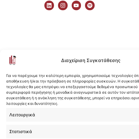
i
n
o
p
n
s
u
o
k
t
t
t
e
a
u
i
d
g
b
f
i
r
e
y
n
a
m
Διαχείριση Συγκατάθεσης
Για να παρέχουμε την καλύτερη εμπειρία, χρησιμοποιούμε τεχνολογίες όπ
αποθήκευση ή/και την πρόσβαση σε πληροφορίες συσκευών. Η συγκατάθε
τεχνολογίες θα μας επιτρέψει να επεξεργαστούμε δεδομένα προσωπικού
συμπεριφορά περιήγησης ή μοναδικά αναγνωριστικά σε αυτόν τον ιστότοπ
συγκατάθεση ή η ανάκληση της συγκατάθεσης, μπορεί να επηρεάσει αρν
λειτουργίες και δυνατότητες.
Λειτουργικά
Στατιστικά