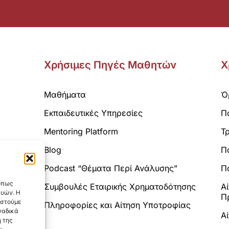
Χρήσιμες Πηγές Μαθητών
Χ
Μαθήματα
Ό
Εκπαιδευτικές Υπηρεσίες
Π
Mentoring Platform
Τ
Blog
Π
Analytics.
Podcast “Θέματα Περί Ανάλυσης”
Πο
 όπως
Συμβουλές Εταιρικής Χρηματοδότησης
Α
ευών. Η
Π
αστούμε
Πληροφορίες και Αίτηση Υποτροφίας
ναδικά
Α
 της