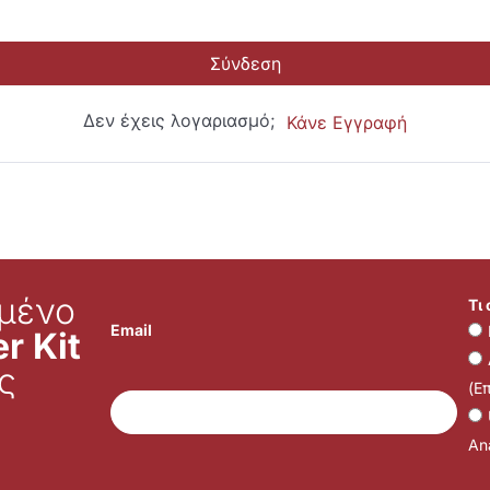
Σύνδεση
Δεν έχεις λογαριασμό;
Κάνε Εγγραφή
μένο
Τι
Email
r Kit
ς
(Ε
Ana