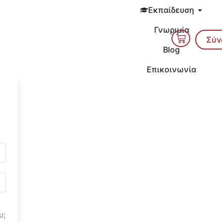
Open 
Εκπαίδευση
Γνωριμία
Cart
Σύν
Blog
Επικοινωνία
υ;