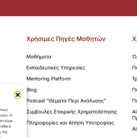
Χρήσιμες Πηγές Μαθητών
Χ
Μαθήματα
Ό
Εκπαιδευτικές Υπηρεσίες
Π
Mentoring Platform
Τ
Blog
Π
Analytics.
Podcast “Θέματα Περί Ανάλυσης”
Πο
 όπως
Συμβουλές Εταιρικής Χρηματοδότησης
Α
ευών. Η
Π
αστούμε
Πληροφορίες και Αίτηση Υποτροφίας
ναδικά
Α
 της