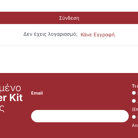
Σύνδεση
Δεν έχεις λογαριασμό;
Κάνε Εγγραφή
μένο
Τι
Email
r Kit
ς
(Ε
Ana