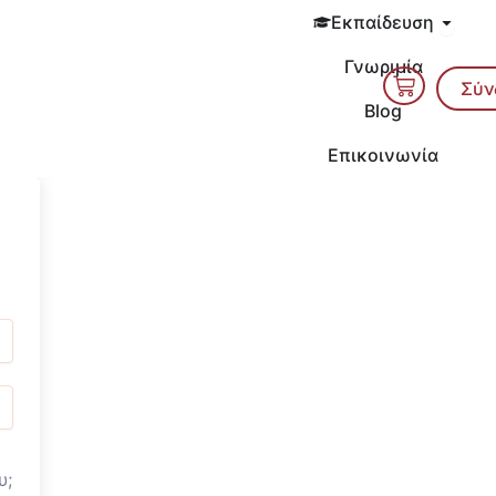
Open 
Εκπαίδευση
Γνωριμία
Cart
Σύν
Blog
Επικοινωνία
υ;