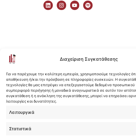
i
n
o
p
n
s
u
o
k
t
t
t
e
a
u
i
d
g
b
f
i
r
e
y
n
a
m
Διαχείριση Συγκατάθεσης
Για να παρέχουμε την καλύτερη εμπειρία, χρησιμοποιούμε τεχνολογίες όπ
αποθήκευση ή/και την πρόσβαση σε πληροφορίες συσκευών. Η συγκατάθε
τεχνολογίες θα μας επιτρέψει να επεξεργαστούμε δεδομένα προσωπικού
συμπεριφορά περιήγησης ή μοναδικά αναγνωριστικά σε αυτόν τον ιστότοπ
συγκατάθεση ή η ανάκληση της συγκατάθεσης, μπορεί να επηρεάσει αρν
λειτουργίες και δυνατότητες.
Λειτουργικά
Στατιστικά