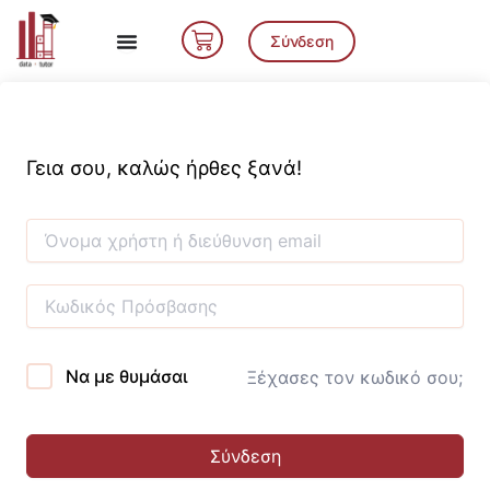
Μετάβαση
Cart
στο
Σύνδεση
περιεχόμενο
Γεια σου, καλώς ήρθες ξανά!
Να με θυμάσαι
Ξέχασες τον κωδικό σου;
Σύνδεση