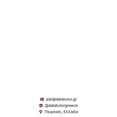
ask@datatutor.gr
@datatutorgreece
Πειραιάς, Ελλάδα
L
I
Y
S