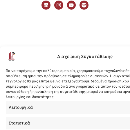
i
n
o
p
n
s
u
o
k
t
t
t
e
a
u
i
d
g
b
f
i
r
e
y
n
a
m
Διαχείριση Συγκατάθεσης
Για να παρέχουμε την καλύτερη εμπειρία, χρησιμοποιούμε τεχνολογίες όπ
αποθήκευση ή/και την πρόσβαση σε πληροφορίες συσκευών. Η συγκατάθε
τεχνολογίες θα μας επιτρέψει να επεξεργαστούμε δεδομένα προσωπικού
συμπεριφορά περιήγησης ή μοναδικά αναγνωριστικά σε αυτόν τον ιστότοπ
συγκατάθεση ή η ανάκληση της συγκατάθεσης, μπορεί να επηρεάσει αρν
λειτουργίες και δυνατότητες.
Λειτουργικά
Στατιστικά