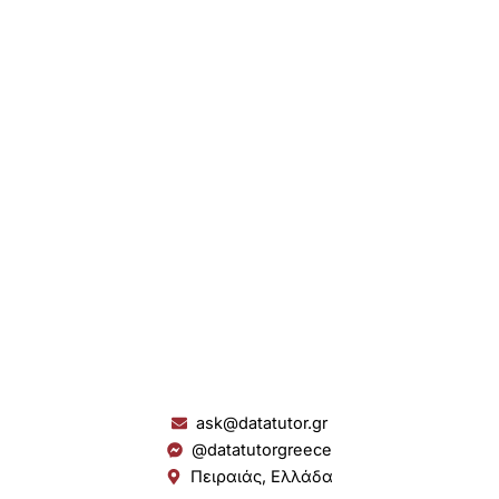
ask@datatutor.gr
@datatutorgreece
Πειραιάς, Ελλάδα
L
I
Y
S