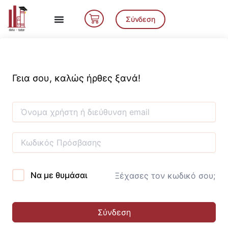
Μετάβαση
Cart
στο
Σύνδεση
περιεχόμενο
Γεια σου, καλώς ήρθες ξανά!
Να με θυμάσαι
Ξέχασες τον κωδικό σου;
Σύνδεση