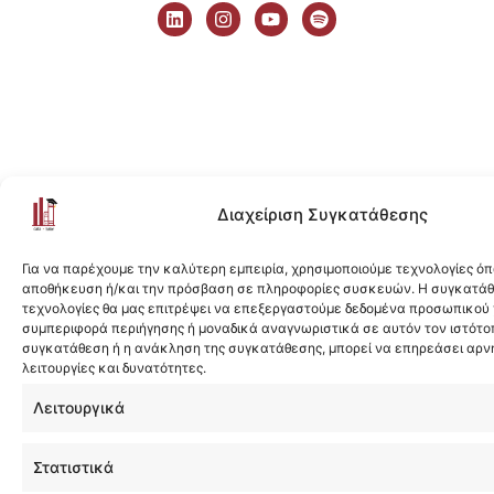
i
n
o
p
n
s
u
o
k
t
t
t
e
a
u
i
d
g
b
f
i
r
e
y
n
a
m
Διαχείριση Συγκατάθεσης
Για να παρέχουμε την καλύτερη εμπειρία, χρησιμοποιούμε τεχνολογίες όπ
αποθήκευση ή/και την πρόσβαση σε πληροφορίες συσκευών. Η συγκατάθε
τεχνολογίες θα μας επιτρέψει να επεξεργαστούμε δεδομένα προσωπικού
συμπεριφορά περιήγησης ή μοναδικά αναγνωριστικά σε αυτόν τον ιστότοπ
συγκατάθεση ή η ανάκληση της συγκατάθεσης, μπορεί να επηρεάσει αρν
λειτουργίες και δυνατότητες.
Λειτουργικά
Στατιστικά