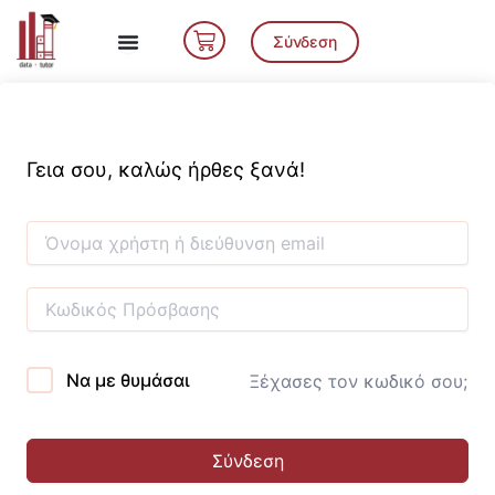
Μετάβαση
Cart
στο
Σύνδεση
περιεχόμενο
Γεια σου, καλώς ήρθες ξανά!
Να με θυμάσαι
Ξέχασες τον κωδικό σου;
Σύνδεση