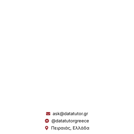
ask@datatutor.gr
@datatutorgreece
Πειραιάς, Ελλάδα
L
I
Y
S