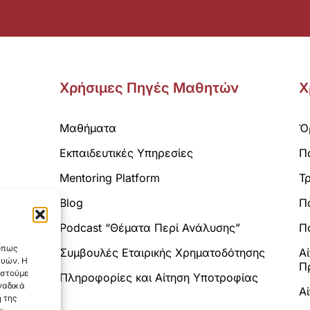
Χρήσιμες Πηγές Μαθητών
Χ
Μαθήματα
Ό
Εκπαιδευτικές Υπηρεσίες
Π
Mentoring Platform
Τ
Blog
Π
Analytics.
Podcast “Θέματα Περί Ανάλυσης”
Πο
 όπως
Συμβουλές Εταιρικής Χρηματοδότησης
Α
ευών. Η
Π
αστούμε
Πληροφορίες και Αίτηση Υποτροφίας
ναδικά
Α
 της