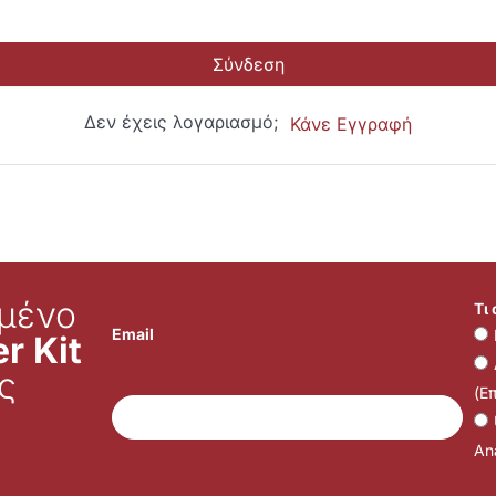
Σύνδεση
Δεν έχεις λογαριασμό;
Κάνε Εγγραφή
μένο
Τι
Email
r Kit
ς
(Ε
Ana