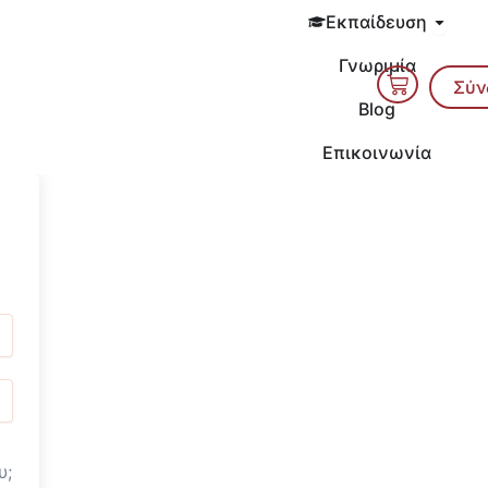
Open 
Εκπαίδευση
Γνωριμία
Cart
Σύν
Blog
Επικοινωνία
υ;