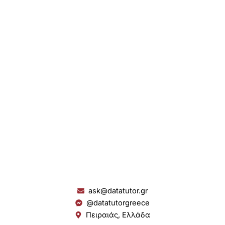
ask@datatutor.gr
@datatutorgreece
Πειραιάς, Ελλάδα
L
I
Y
S