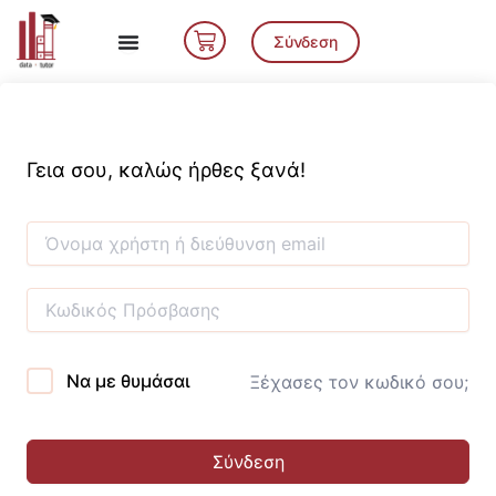
Μετάβαση
Cart
στο
Σύνδεση
περιεχόμενο
Γεια σου, καλώς ήρθες ξανά!
Να με θυμάσαι
Ξέχασες τον κωδικό σου;
Σύνδεση