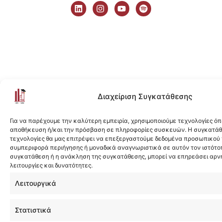
i
n
o
p
n
s
u
o
k
t
t
t
e
a
u
i
d
g
b
f
i
r
e
y
n
a
m
Διαχείριση Συγκατάθεσης
Για να παρέχουμε την καλύτερη εμπειρία, χρησιμοποιούμε τεχνολογίες όπ
αποθήκευση ή/και την πρόσβαση σε πληροφορίες συσκευών. Η συγκατάθε
τεχνολογίες θα μας επιτρέψει να επεξεργαστούμε δεδομένα προσωπικού
συμπεριφορά περιήγησης ή μοναδικά αναγνωριστικά σε αυτόν τον ιστότοπ
συγκατάθεση ή η ανάκληση της συγκατάθεσης, μπορεί να επηρεάσει αρν
λειτουργίες και δυνατότητες.
Λειτουργικά
Στατιστικά