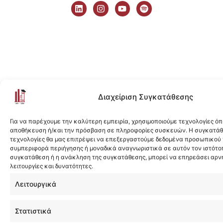
i
n
o
p
n
s
u
o
k
t
t
t
e
a
u
i
d
g
b
f
i
r
e
y
n
a
m
Διαχείριση Συγκατάθεσης
Για να παρέχουμε την καλύτερη εμπειρία, χρησιμοποιούμε τεχνολογίες όπ
αποθήκευση ή/και την πρόσβαση σε πληροφορίες συσκευών. Η συγκατάθε
τεχνολογίες θα μας επιτρέψει να επεξεργαστούμε δεδομένα προσωπικού
συμπεριφορά περιήγησης ή μοναδικά αναγνωριστικά σε αυτόν τον ιστότοπ
συγκατάθεση ή η ανάκληση της συγκατάθεσης, μπορεί να επηρεάσει αρν
λειτουργίες και δυνατότητες.
Λειτουργικά
Στατιστικά