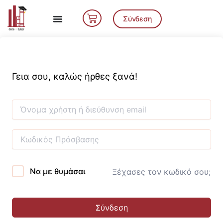
Μετάβαση
Cart
στο
Σύνδεση
περιεχόμενο
Γεια σου, καλώς ήρθες ξανά!
Να με θυμάσαι
Ξέχασες τον κωδικό σου;
Σύνδεση