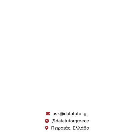
ask@datatutor.gr
@datatutorgreece
Πειραιάς, Ελλάδα
L
I
Y
S