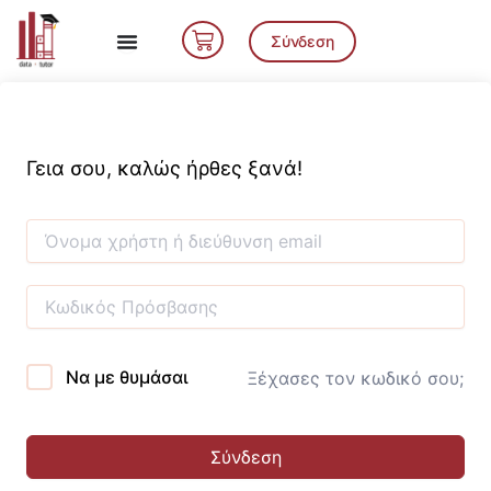
Μετάβαση
Cart
στο
Σύνδεση
περιεχόμενο
Γεια σου, καλώς ήρθες ξανά!
Να με θυμάσαι
Ξέχασες τον κωδικό σου;
Σύνδεση