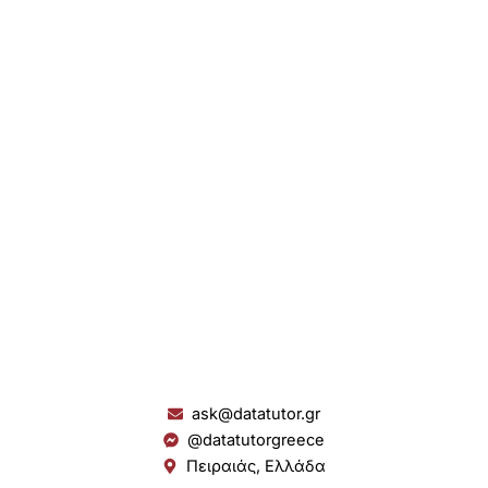
ask@datatutor.gr
@datatutorgreece
Πειραιάς, Ελλάδα
L
I
Y
S