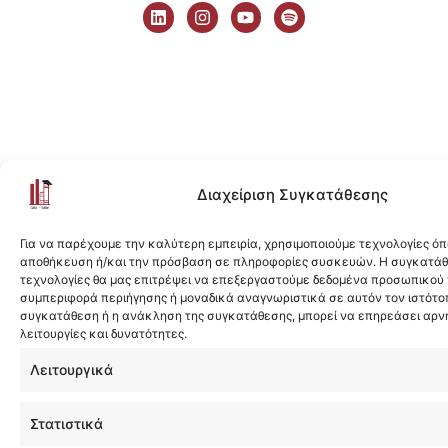
i
n
o
p
n
s
u
o
k
t
t
t
e
a
u
i
d
g
b
f
i
r
e
y
n
a
m
Διαχείριση Συγκατάθεσης
Για να παρέχουμε την καλύτερη εμπειρία, χρησιμοποιούμε τεχνολογίες όπ
αποθήκευση ή/και την πρόσβαση σε πληροφορίες συσκευών. Η συγκατάθε
τεχνολογίες θα μας επιτρέψει να επεξεργαστούμε δεδομένα προσωπικού
συμπεριφορά περιήγησης ή μοναδικά αναγνωριστικά σε αυτόν τον ιστότοπ
συγκατάθεση ή η ανάκληση της συγκατάθεσης, μπορεί να επηρεάσει αρν
λειτουργίες και δυνατότητες.
Λειτουργικά
Στατιστικά