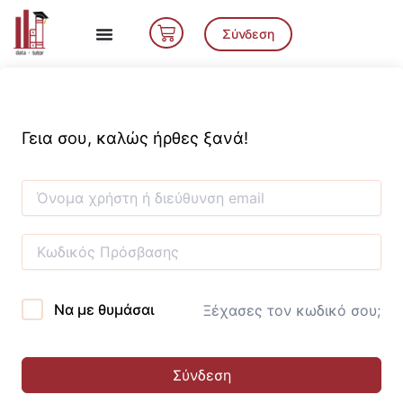
Μετάβαση
Cart
στο
Σύνδεση
περιεχόμενο
Γεια σου, καλώς ήρθες ξανά!
Να με θυμάσαι
Ξέχασες τον κωδικό σου;
Σύνδεση