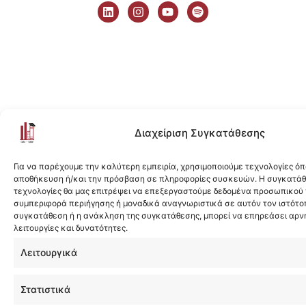
i
n
o
p
n
s
u
o
k
t
t
t
e
a
u
i
d
g
b
f
i
r
e
y
n
a
m
Διαχείριση Συγκατάθεσης
Για να παρέχουμε την καλύτερη εμπειρία, χρησιμοποιούμε τεχνολογίες όπ
αποθήκευση ή/και την πρόσβαση σε πληροφορίες συσκευών. Η συγκατάθε
τεχνολογίες θα μας επιτρέψει να επεξεργαστούμε δεδομένα προσωπικού
συμπεριφορά περιήγησης ή μοναδικά αναγνωριστικά σε αυτόν τον ιστότοπ
συγκατάθεση ή η ανάκληση της συγκατάθεσης, μπορεί να επηρεάσει αρν
λειτουργίες και δυνατότητες.
Λειτουργικά
Στατιστικά