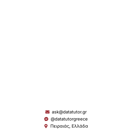
ask@datatutor.gr
@datatutorgreece
Πειραιάς, Ελλάδα
L
I
Y
S