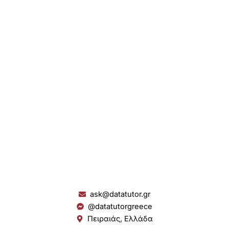
ask@datatutor.gr
@datatutorgreece
Πειραιάς, Ελλάδα
L
I
Y
S