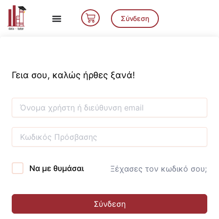
Μετάβαση
Cart
στο
Σύνδεση
περιεχόμενο
Γεια σου, καλώς ήρθες ξανά!
Να με θυμάσαι
Ξέχασες τον κωδικό σου;
Σύνδεση