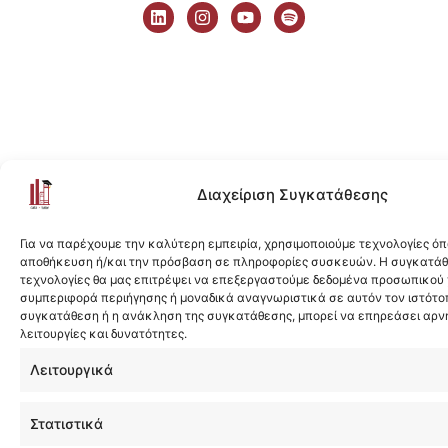
i
n
o
p
n
s
u
o
k
t
t
t
e
a
u
i
d
g
b
f
i
r
e
y
n
a
m
Διαχείριση Συγκατάθεσης
Για να παρέχουμε την καλύτερη εμπειρία, χρησιμοποιούμε τεχνολογίες όπ
αποθήκευση ή/και την πρόσβαση σε πληροφορίες συσκευών. Η συγκατάθε
τεχνολογίες θα μας επιτρέψει να επεξεργαστούμε δεδομένα προσωπικού
συμπεριφορά περιήγησης ή μοναδικά αναγνωριστικά σε αυτόν τον ιστότοπ
συγκατάθεση ή η ανάκληση της συγκατάθεσης, μπορεί να επηρεάσει αρν
λειτουργίες και δυνατότητες.
Λειτουργικά
Στατιστικά