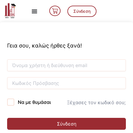
Μετάβαση
Cart
στο
Σύνδεση
περιεχόμενο
Γεια σου, καλώς ήρθες ξανά!
Να με θυμάσαι
Ξέχασες τον κωδικό σου;
Σύνδεση