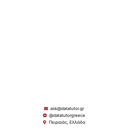
ask@datatutor.gr
@datatutorgreece
Πειραιάς, Ελλάδα
L
I
Y
S