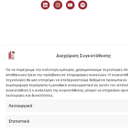
i
n
o
p
n
s
u
o
k
t
t
t
e
a
u
i
d
g
b
f
i
r
e
y
n
a
m
Διαχείριση Συγκατάθεσης
Για να παρέχουμε την καλύτερη εμπειρία, χρησιμοποιούμε τεχνολογίες όπ
αποθήκευση ή/και την πρόσβαση σε πληροφορίες συσκευών. Η συγκατάθε
τεχνολογίες θα μας επιτρέψει να επεξεργαστούμε δεδομένα προσωπικού
συμπεριφορά περιήγησης ή μοναδικά αναγνωριστικά σε αυτόν τον ιστότοπ
συγκατάθεση ή η ανάκληση της συγκατάθεσης, μπορεί να επηρεάσει αρν
λειτουργίες και δυνατότητες.
Λειτουργικά
Στατιστικά