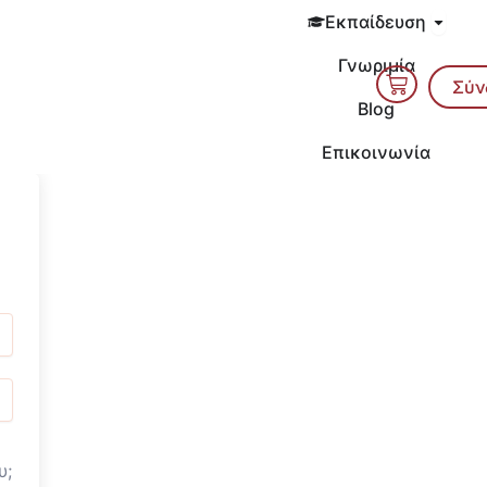
Open 
Εκπαίδευση
Γνωριμία
Cart
Σύν
Blog
Επικοινωνία
υ;