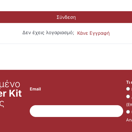
Σύνδεση
Δεν έχεις λογαριασμό;
Κάνε Εγγραφή
μένο
Τι
Email
r Kit
ς
(Ε
Ana