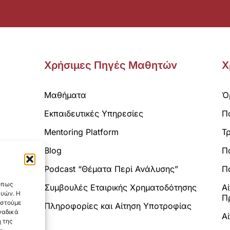
Χρήσιμες Πηγές Μαθητών
Χ
Μαθήματα
Ό
Εκπαιδευτικές Υπηρεσίες
Π
Mentoring Platform
Τ
Blog
Π
Analytics.
Podcast “Θέματα Περί Ανάλυσης”
Πο
 όπως
Συμβουλές Εταιρικής Χρηματοδότησης
Α
ευών. Η
Π
αστούμε
Πληροφορίες και Αίτηση Υποτροφίας
ναδικά
Α
 της