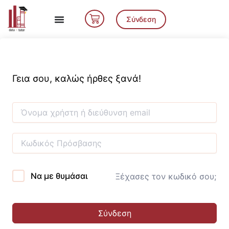
Μετάβαση
Cart
στο
Σύνδεση
περιεχόμενο
Γεια σου, καλώς ήρθες ξανά!
Να με θυμάσαι
Ξέχασες τον κωδικό σου;
Σύνδεση