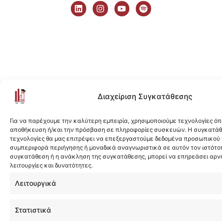
i
n
o
p
n
s
u
o
k
t
t
t
e
a
u
i
d
g
b
f
i
r
e
y
n
a
m
Διαχείριση Συγκατάθεσης
Για να παρέχουμε την καλύτερη εμπειρία, χρησιμοποιούμε τεχνολογίες όπ
αποθήκευση ή/και την πρόσβαση σε πληροφορίες συσκευών. Η συγκατάθε
τεχνολογίες θα μας επιτρέψει να επεξεργαστούμε δεδομένα προσωπικού
συμπεριφορά περιήγησης ή μοναδικά αναγνωριστικά σε αυτόν τον ιστότοπ
συγκατάθεση ή η ανάκληση της συγκατάθεσης, μπορεί να επηρεάσει αρν
λειτουργίες και δυνατότητες.
Λειτουργικά
Στατιστικά