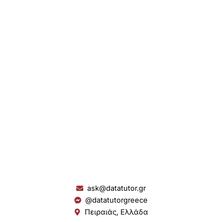
ask@datatutor.gr
@datatutorgreece
Πειραιάς, Ελλάδα
L
I
Y
S