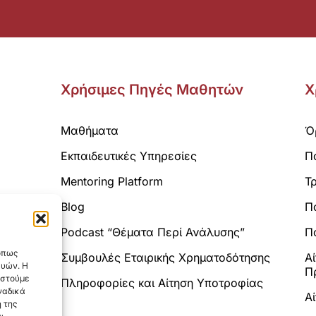
Χρήσιμες Πηγές Μαθητών
Χ
Μαθήματα
Ό
Εκπαιδευτικές Υπηρεσίες
Π
Mentoring Platform
Τ
Blog
Π
Analytics.
Podcast “Θέματα Περί Ανάλυσης”
Πο
 όπως
Συμβουλές Εταιρικής Χρηματοδότησης
Α
ευών. Η
Π
αστούμε
Πληροφορίες και Αίτηση Υποτροφίας
ναδικά
Α
 της