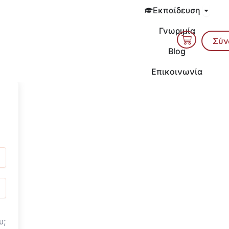
Open 
Εκπαίδευση
Γνωριμία
Cart
Σύν
Blog
Επικοινωνία
υ;