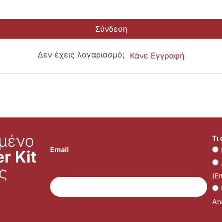
Σύνδεση
Δεν έχεις λογαριασμό;
Κάνε Εγγραφή
μένο
Τι
Email
r Kit
ς
(Ε
Ana