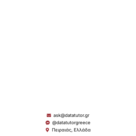
ask@datatutor.gr
@datatutorgreece
Πειραιάς, Ελλάδα
L
I
Y
S