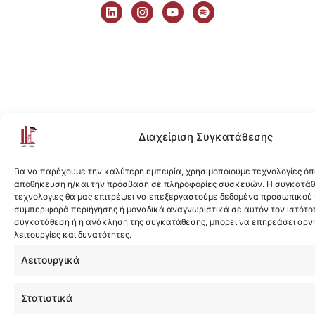
i
n
o
p
n
s
u
o
k
t
t
t
e
a
u
i
d
g
b
f
i
r
e
y
n
a
m
Διαχείριση Συγκατάθεσης
Για να παρέχουμε την καλύτερη εμπειρία, χρησιμοποιούμε τεχνολογίες όπ
αποθήκευση ή/και την πρόσβαση σε πληροφορίες συσκευών. Η συγκατάθε
τεχνολογίες θα μας επιτρέψει να επεξεργαστούμε δεδομένα προσωπικού
συμπεριφορά περιήγησης ή μοναδικά αναγνωριστικά σε αυτόν τον ιστότοπ
συγκατάθεση ή η ανάκληση της συγκατάθεσης, μπορεί να επηρεάσει αρν
λειτουργίες και δυνατότητες.
Λειτουργικά
Στατιστικά