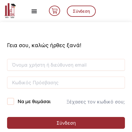
Μετάβαση
Cart
στο
Σύνδεση
περιεχόμενο
Γεια σου, καλώς ήρθες ξανά!
Να με θυμάσαι
Ξέχασες τον κωδικό σου;
Σύνδεση