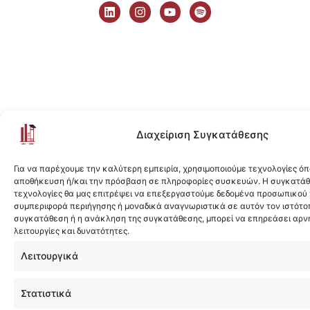
i
n
o
p
n
s
u
o
k
t
t
t
e
a
u
i
d
g
b
f
i
r
e
y
n
a
m
Διαχείριση Συγκατάθεσης
Για να παρέχουμε την καλύτερη εμπειρία, χρησιμοποιούμε τεχνολογίες όπ
αποθήκευση ή/και την πρόσβαση σε πληροφορίες συσκευών. Η συγκατάθε
τεχνολογίες θα μας επιτρέψει να επεξεργαστούμε δεδομένα προσωπικού
συμπεριφορά περιήγησης ή μοναδικά αναγνωριστικά σε αυτόν τον ιστότοπ
συγκατάθεση ή η ανάκληση της συγκατάθεσης, μπορεί να επηρεάσει αρν
λειτουργίες και δυνατότητες.
Λειτουργικά
Στατιστικά