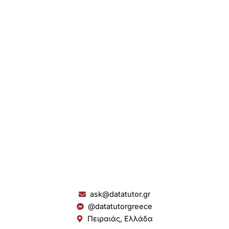
ask@datatutor.gr
@datatutorgreece
Πειραιάς, Ελλάδα
L
I
Y
S