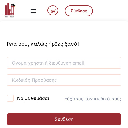
Μετάβαση
Cart
στο
Σύνδεση
περιεχόμενο
Γεια σου, καλώς ήρθες ξανά!
Να με θυμάσαι
Ξέχασες τον κωδικό σου;
Σύνδεση