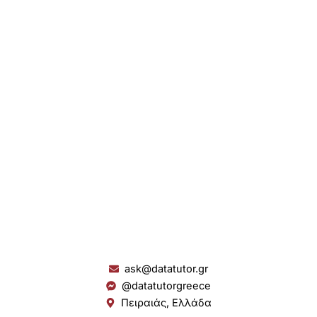
ask@datatutor.gr
@datatutorgreece
Πειραιάς, Ελλάδα
L
I
Y
S