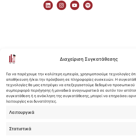
i
n
o
p
n
s
u
o
k
t
t
t
e
a
u
i
d
g
b
f
i
r
e
y
n
a
m
Διαχείριση Συγκατάθεσης
Για να παρέχουμε την καλύτερη εμπειρία, χρησιμοποιούμε τεχνολογίες όπ
αποθήκευση ή/και την πρόσβαση σε πληροφορίες συσκευών. Η συγκατάθε
τεχνολογίες θα μας επιτρέψει να επεξεργαστούμε δεδομένα προσωπικού
συμπεριφορά περιήγησης ή μοναδικά αναγνωριστικά σε αυτόν τον ιστότοπ
συγκατάθεση ή η ανάκληση της συγκατάθεσης, μπορεί να επηρεάσει αρν
λειτουργίες και δυνατότητες.
Λειτουργικά
Στατιστικά