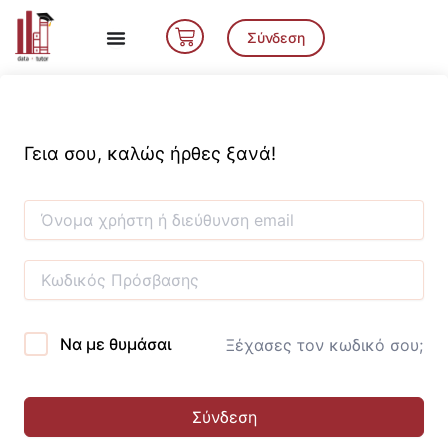
Μετάβαση
Cart
στο
Σύνδεση
περιεχόμενο
Γεια σου, καλώς ήρθες ξανά!
Να με θυμάσαι
Ξέχασες τον κωδικό σου;
Σύνδεση