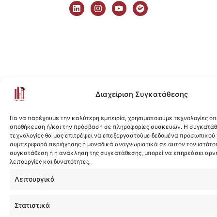
i
n
o
p
n
s
u
o
k
t
t
t
e
a
u
i
d
g
b
f
i
r
e
y
n
a
m
Διαχείριση Συγκατάθεσης
Για να παρέχουμε την καλύτερη εμπειρία, χρησιμοποιούμε τεχνολογίες όπ
αποθήκευση ή/και την πρόσβαση σε πληροφορίες συσκευών. Η συγκατάθε
τεχνολογίες θα μας επιτρέψει να επεξεργαστούμε δεδομένα προσωπικού
συμπεριφορά περιήγησης ή μοναδικά αναγνωριστικά σε αυτόν τον ιστότοπ
συγκατάθεση ή η ανάκληση της συγκατάθεσης, μπορεί να επηρεάσει αρν
λειτουργίες και δυνατότητες.
Λειτουργικά
Στατιστικά