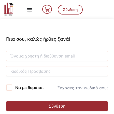
Μετάβαση
Cart
στο
Σύνδεση
περιεχόμενο
Γεια σου, καλώς ήρθες ξανά!
Να με θυμάσαι
Ξέχασες τον κωδικό σου;
Σύνδεση