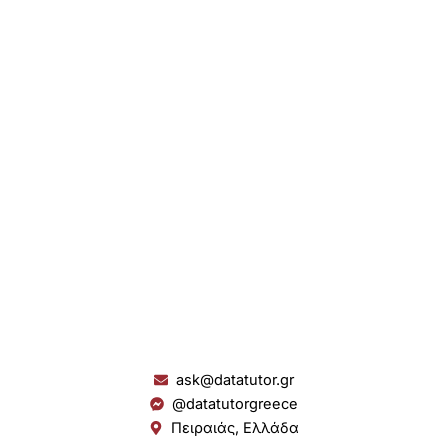
ask@datatutor.gr
@datatutorgreece
Πειραιάς, Ελλάδα
L
I
Y
S