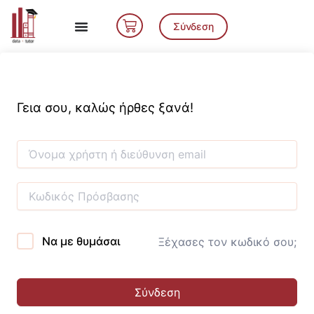
Μετάβαση
Cart
στο
Σύνδεση
περιεχόμενο
Γεια σου, καλώς ήρθες ξανά!
Να με θυμάσαι
Ξέχασες τον κωδικό σου;
Σύνδεση