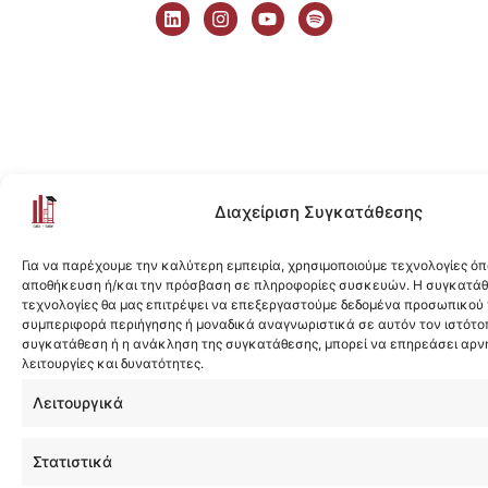
i
n
o
p
n
s
u
o
k
t
t
t
e
a
u
i
d
g
b
f
i
r
e
y
n
a
m
Διαχείριση Συγκατάθεσης
Για να παρέχουμε την καλύτερη εμπειρία, χρησιμοποιούμε τεχνολογίες όπ
αποθήκευση ή/και την πρόσβαση σε πληροφορίες συσκευών. Η συγκατάθε
τεχνολογίες θα μας επιτρέψει να επεξεργαστούμε δεδομένα προσωπικού
συμπεριφορά περιήγησης ή μοναδικά αναγνωριστικά σε αυτόν τον ιστότοπ
συγκατάθεση ή η ανάκληση της συγκατάθεσης, μπορεί να επηρεάσει αρν
λειτουργίες και δυνατότητες.
Λειτουργικά
Στατιστικά