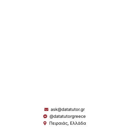
ask@datatutor.gr
@datatutorgreece
Πειραιάς, Ελλάδα
L
I
Y
S