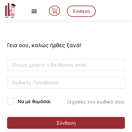
Μετάβαση
Cart
στο
Σύνδεση
περιεχόμενο
Γεια σου, καλώς ήρθες ξανά!
Να με θυμάσαι
Ξέχασες τον κωδικό σου;
Σύνδεση