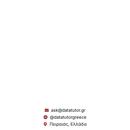
ask@datatutor.gr
@datatutorgreece
Πειραιάς, Ελλάδα
L
I
Y
S