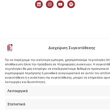
i
n
o
p
n
s
u
o
k
t
t
t
e
a
u
i
d
g
b
f
i
r
e
y
n
a
m
Διαχείριση Συγκατάθεσης
Για να παρέχουμε την καλύτερη εμπειρία, χρησιμοποιούμε τεχνολογίες όπ
αποθήκευση ή/και την πρόσβαση σε πληροφορίες συσκευών. Η συγκατάθε
τεχνολογίες θα μας επιτρέψει να επεξεργαστούμε δεδομένα προσωπικού
συμπεριφορά περιήγησης ή μοναδικά αναγνωριστικά σε αυτόν τον ιστότοπ
συγκατάθεση ή η ανάκληση της συγκατάθεσης, μπορεί να επηρεάσει αρν
λειτουργίες και δυνατότητες.
Λειτουργικά
Στατιστικά