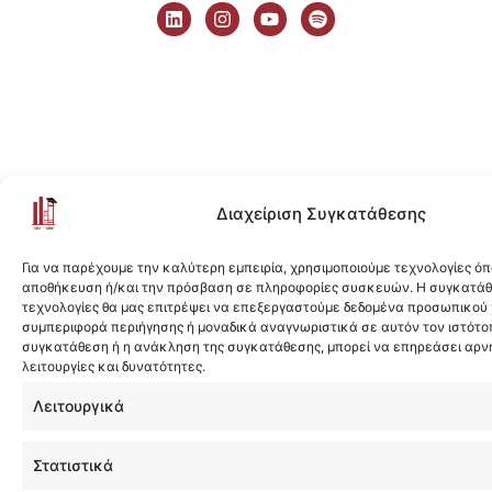
i
n
o
p
n
s
u
o
k
t
t
t
e
a
u
i
d
g
b
f
i
r
e
y
n
a
m
Διαχείριση Συγκατάθεσης
Για να παρέχουμε την καλύτερη εμπειρία, χρησιμοποιούμε τεχνολογίες όπ
αποθήκευση ή/και την πρόσβαση σε πληροφορίες συσκευών. Η συγκατάθε
τεχνολογίες θα μας επιτρέψει να επεξεργαστούμε δεδομένα προσωπικού
συμπεριφορά περιήγησης ή μοναδικά αναγνωριστικά σε αυτόν τον ιστότοπ
συγκατάθεση ή η ανάκληση της συγκατάθεσης, μπορεί να επηρεάσει αρν
λειτουργίες και δυνατότητες.
Λειτουργικά
Στατιστικά