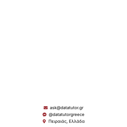
ask@datatutor.gr
@datatutorgreece
Πειραιάς, Ελλάδα
L
I
Y
S