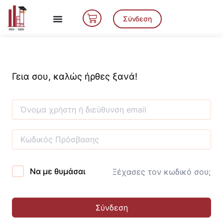
Μετάβαση
Cart
στο
Σύνδεση
περιεχόμενο
Γεια σου, καλώς ήρθες ξανά!
Να με θυμάσαι
Ξέχασες τον κωδικό σου;
Σύνδεση