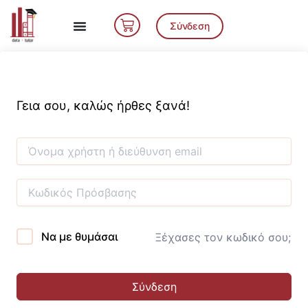
Μετάβαση
Cart
στο
Σύνδεση
περιεχόμενο
Γεια σου, καλώς ήρθες ξανά!
Να με θυμάσαι
Ξέχασες τον κωδικό σου;
Σύνδεση