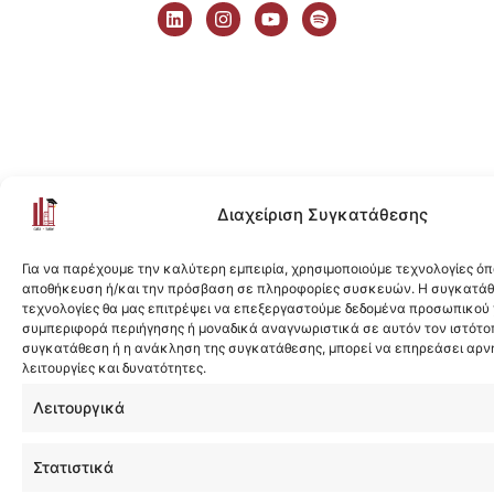
i
n
o
p
n
s
u
o
k
t
t
t
e
a
u
i
d
g
b
f
i
r
e
y
n
a
m
Διαχείριση Συγκατάθεσης
Για να παρέχουμε την καλύτερη εμπειρία, χρησιμοποιούμε τεχνολογίες όπ
αποθήκευση ή/και την πρόσβαση σε πληροφορίες συσκευών. Η συγκατάθε
τεχνολογίες θα μας επιτρέψει να επεξεργαστούμε δεδομένα προσωπικού
συμπεριφορά περιήγησης ή μοναδικά αναγνωριστικά σε αυτόν τον ιστότοπ
συγκατάθεση ή η ανάκληση της συγκατάθεσης, μπορεί να επηρεάσει αρν
λειτουργίες και δυνατότητες.
Λειτουργικά
Στατιστικά