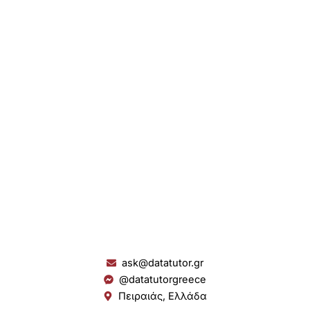
ask@datatutor.gr
@datatutorgreece
Πειραιάς, Ελλάδα
L
I
Y
S