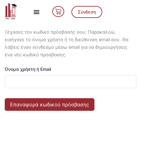
Μετάβαση
Cart
στο
Σύνδεση
περιεχόμενο
Ξέχασες τον κωδικό πρόσβασής σου; Παρακαλοώ,
εισήγαγε το όνομα χρήστη ή τη διεύθυνση email σου. Θα
λάβεις έναν σύνδεσμο μέσω email για να δημιουργήσεις
ένα νέο κωδικό πρόσβασης.
Όνομα χρήστη ή Email
Επαναφορά κωδικού πρόσβασης