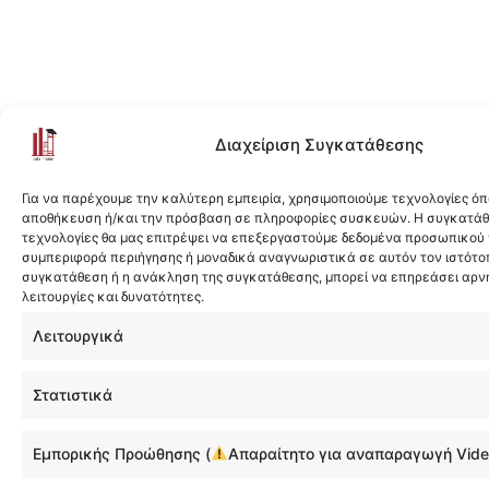
k
t
t
t
e
a
u
i
d
g
b
f
i
r
e
y
n
a
m
Διαχείριση Συγκατάθεσης
Για να παρέχουμε την καλύτερη εμπειρία, χρησιμοποιούμε τεχνολογίες όπ
αποθήκευση ή/και την πρόσβαση σε πληροφορίες συσκευών. Η συγκατάθε
τεχνολογίες θα μας επιτρέψει να επεξεργαστούμε δεδομένα προσωπικού
συμπεριφορά περιήγησης ή μοναδικά αναγνωριστικά σε αυτόν τον ιστότοπ
συγκατάθεση ή η ανάκληση της συγκατάθεσης, μπορεί να επηρεάσει αρν
λειτουργίες και δυνατότητες.
Λειτουργικά
Στατιστικά
Εμπορικής Προώθησης (
Απαραίτητο για αναπαραγωγή Vide