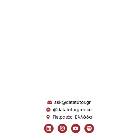
ask@datatutor.gr
@datatutorgreece
Πειραιάς, Ελλάδα
L
I
Y
S
i
n
o
p
n
s
u
o