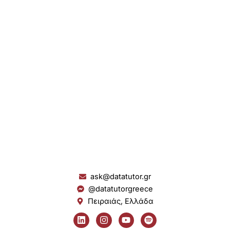
ask@datatutor.gr
@datatutorgreece
Πειραιάς, Ελλάδα
L
I
Y
S
i
n
o
p
n
s
u
o