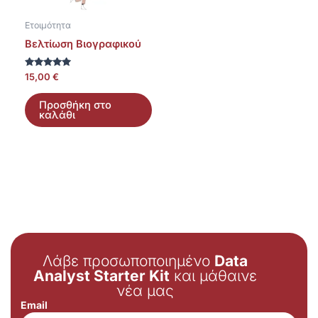
Ετοιμότητα
Βελτίωση Βιογραφικού
Βαθμολογήθηκε
15,00
€
με
5.00
από 5
Προσθήκη στο
καλάθι
Λάβε προσωποποιημένο
Data
Analyst Starter Kit
και μάθαινε
νέα μας
Email