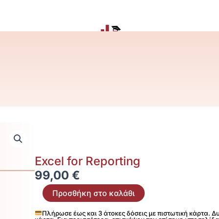
Excel for Reporting
99,00
€
Excel
Προσθήκη στο καλάθι
for
Reporting
Πλήρωσε έως και 3 άτοκες δόσεις με πιστωτική κάρτα. 
ποσότητα