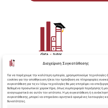
Διαχείριση Συγκατάθεσης
Η ολοκληρωμένη e-learning λύση για Data 
Για να παρέχουμε την καλύτερη εμπειρία, χρησιμοποιούμε τεχνολογίες
cookies για την αποθήκευση ή/και την πρόσβαση σε πληροφορίες συσκ
συγκατάθεση για τις εν λόγω τεχνολογίες θα μας επιτρέψει να επεξεργ
δεδομένα προσωπικού χαρακτήρα, όπως συμπεριφορά περιήγησης ή μο
αναγνωριστικά σε αυτόν τον ιστότοπο. Η μη συγκατάθεση ή η ανάκληση
συγκατάθεσης, μπορεί να επηρεάσει αρνητικά ορισμένες λειτουργίες κα
Designed & Developed by
Flare
δυνατότητες.