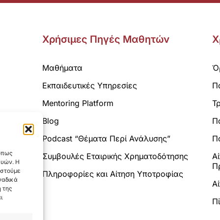
Χρήσιμες Πηγές Μαθητών
Χ
Μαθήματα
Ό
Εκπαιδευτικές Υπηρεσίες
Π
Mentoring Platform
Τ
Blog
Π
Analytics.
Podcast “Θέματα Περί Ανάλυσης”
Πο
 όπως
Συμβουλές Εταιρικής Χρηματοδότησης
Α
ευών. Η
Π
αστούμε
Πληροφορίες και Αίτηση Υποτροφίας
ναδικά
Α
 της
ι
Π