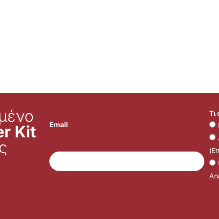
μένο
Τι
Email
r Kit
ς
(Ε
Ana