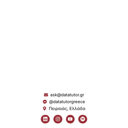
ask@datatutor.gr
@datatutorgreece
Πειραιάς, Ελλάδα
L
I
Y
S
i
n
o
p
n
s
u
o