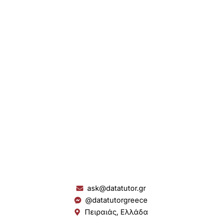
ask@datatutor.gr
@datatutorgreece
Πειραιάς, Ελλάδα
L
I
Y
S