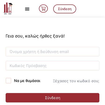
Μετάβαση
Cart
στο
Σύνδεση
περιεχόμενο
Γεια σου, καλώς ήρθες ξανά!
Να με θυμάσαι
Ξέχασες τον κωδικό σου;
Σύνδεση