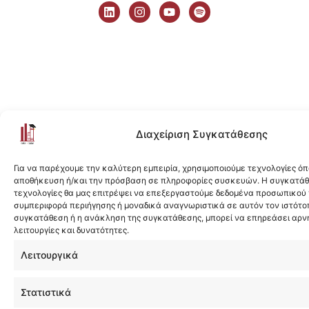
i
n
o
p
n
s
u
o
k
t
t
t
e
a
u
i
d
g
b
f
i
r
e
y
n
a
m
Διαχείριση Συγκατάθεσης
Για να παρέχουμε την καλύτερη εμπειρία, χρησιμοποιούμε τεχνολογίες όπ
αποθήκευση ή/και την πρόσβαση σε πληροφορίες συσκευών. Η συγκατάθε
τεχνολογίες θα μας επιτρέψει να επεξεργαστούμε δεδομένα προσωπικού
συμπεριφορά περιήγησης ή μοναδικά αναγνωριστικά σε αυτόν τον ιστότοπ
συγκατάθεση ή η ανάκληση της συγκατάθεσης, μπορεί να επηρεάσει αρν
λειτουργίες και δυνατότητες.
Λειτουργικά
Στατιστικά