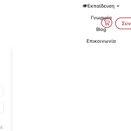
Open 
Εκπαίδευση
Γνωριμία
Cart
Σύν
Blog
Επικοινωνία
υ;