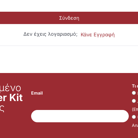
Σύνδεση
Δεν έχεις λογαριασμό;
Κάνε Εγγραφή
μένο
Τι
Email
r Kit
ς
(Ε
Ana