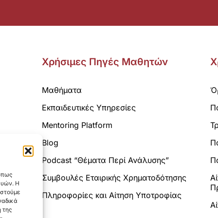
Χρήσιμες Πηγές Μαθητών
Χ
Μαθήματα
Ό
Εκπαιδευτικές Υπηρεσίες
Π
Mentoring Platform
Τ
Blog
Π
Analytics.
Podcast “Θέματα Περί Ανάλυσης”
Πο
 όπως
Συμβουλές Εταιρικής Χρηματοδότησης
Α
ευών. Η
Π
αστούμε
Πληροφορίες και Αίτηση Υποτροφίας
ναδικά
Α
 της