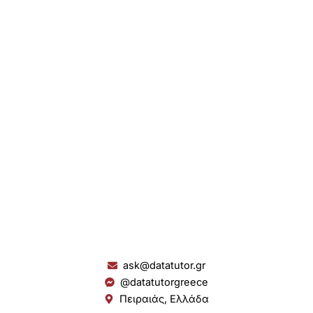
ask@datatutor.gr
@datatutorgreece
Πειραιάς, Ελλάδα
L
I
Y
S