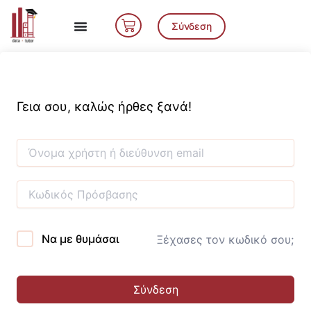
Μετάβαση
Cart
στο
Σύνδεση
περιεχόμενο
Γεια σου, καλώς ήρθες ξανά!
Να με θυμάσαι
Ξέχασες τον κωδικό σου;
Σύνδεση