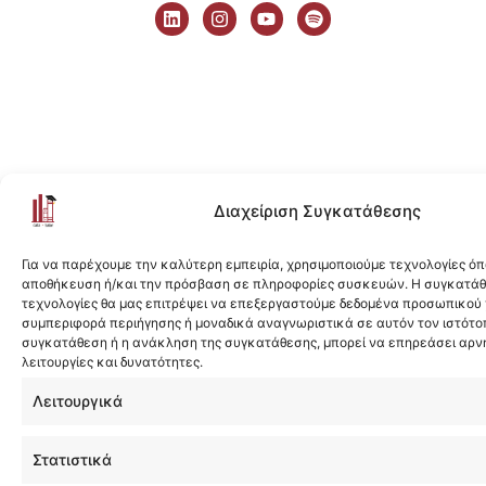
i
n
o
p
n
s
u
o
k
t
t
t
e
a
u
i
d
g
b
f
i
r
e
y
n
a
m
Διαχείριση Συγκατάθεσης
Για να παρέχουμε την καλύτερη εμπειρία, χρησιμοποιούμε τεχνολογίες όπ
αποθήκευση ή/και την πρόσβαση σε πληροφορίες συσκευών. Η συγκατάθε
τεχνολογίες θα μας επιτρέψει να επεξεργαστούμε δεδομένα προσωπικού
συμπεριφορά περιήγησης ή μοναδικά αναγνωριστικά σε αυτόν τον ιστότοπ
συγκατάθεση ή η ανάκληση της συγκατάθεσης, μπορεί να επηρεάσει αρν
λειτουργίες και δυνατότητες.
Λειτουργικά
Στατιστικά