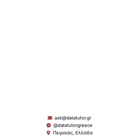
ask@datatutor.gr
@datatutorgreece
Πειραιάς, Ελλάδα
L
I
Y
S