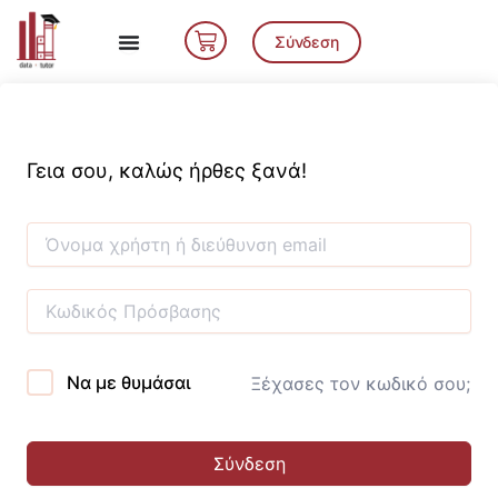
Μετάβαση
Cart
στο
Σύνδεση
περιεχόμενο
Γεια σου, καλώς ήρθες ξανά!
Να με θυμάσαι
Ξέχασες τον κωδικό σου;
Σύνδεση