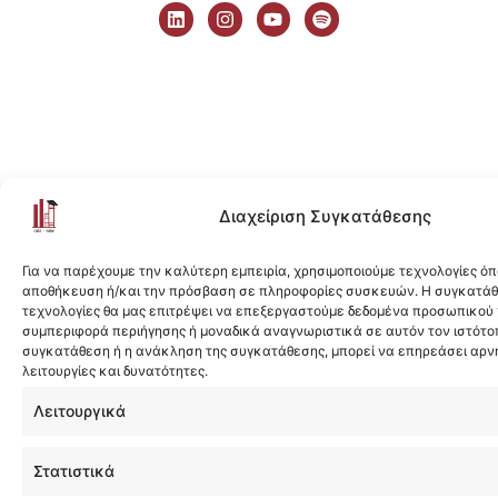
i
n
o
p
n
s
u
o
k
t
t
t
e
a
u
i
d
g
b
f
i
r
e
y
n
a
m
Διαχείριση Συγκατάθεσης
Για να παρέχουμε την καλύτερη εμπειρία, χρησιμοποιούμε τεχνολογίες όπ
αποθήκευση ή/και την πρόσβαση σε πληροφορίες συσκευών. Η συγκατάθε
τεχνολογίες θα μας επιτρέψει να επεξεργαστούμε δεδομένα προσωπικού
συμπεριφορά περιήγησης ή μοναδικά αναγνωριστικά σε αυτόν τον ιστότοπ
συγκατάθεση ή η ανάκληση της συγκατάθεσης, μπορεί να επηρεάσει αρν
λειτουργίες και δυνατότητες.
Λειτουργικά
Στατιστικά