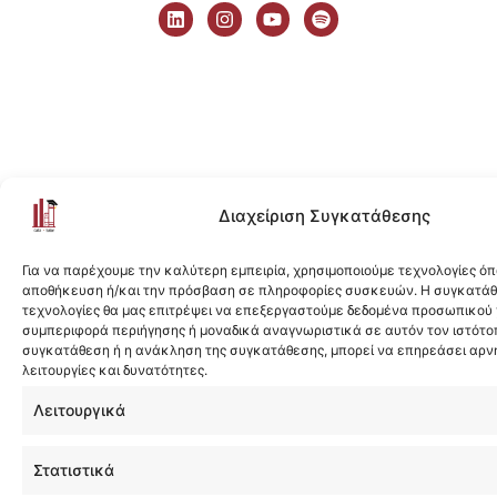
i
n
o
p
n
s
u
o
k
t
t
t
e
a
u
i
d
g
b
f
i
r
e
y
n
a
m
Διαχείριση Συγκατάθεσης
Για να παρέχουμε την καλύτερη εμπειρία, χρησιμοποιούμε τεχνολογίες όπ
αποθήκευση ή/και την πρόσβαση σε πληροφορίες συσκευών. Η συγκατάθε
τεχνολογίες θα μας επιτρέψει να επεξεργαστούμε δεδομένα προσωπικού
συμπεριφορά περιήγησης ή μοναδικά αναγνωριστικά σε αυτόν τον ιστότοπ
συγκατάθεση ή η ανάκληση της συγκατάθεσης, μπορεί να επηρεάσει αρν
λειτουργίες και δυνατότητες.
Λειτουργικά
Στατιστικά