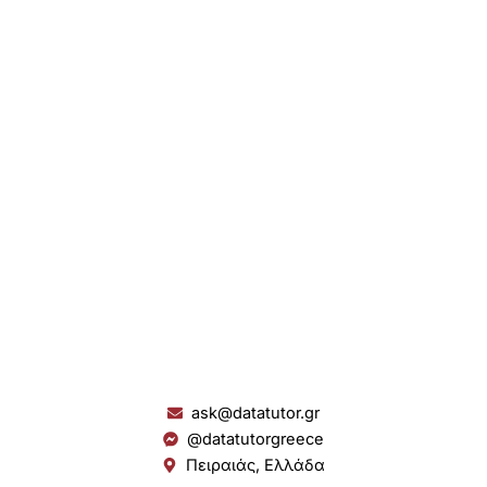
ask@datatutor.gr
@datatutorgreece
Πειραιάς, Ελλάδα
L
I
Y
S