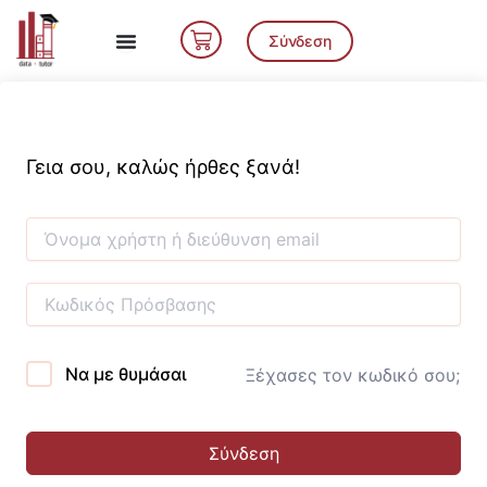
Μετάβαση
Cart
στο
Σύνδεση
περιεχόμενο
Γεια σου, καλώς ήρθες ξανά!
Να με θυμάσαι
Ξέχασες τον κωδικό σου;
Σύνδεση