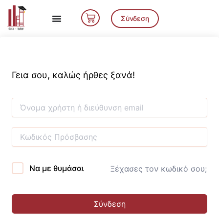
Μετάβαση
Cart
στο
Σύνδεση
περιεχόμενο
Γεια σου, καλώς ήρθες ξανά!
Να με θυμάσαι
Ξέχασες τον κωδικό σου;
Σύνδεση