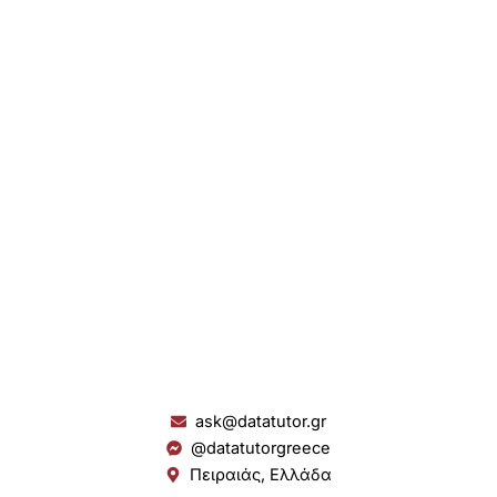
ask@datatutor.gr
@datatutorgreece
Πειραιάς, Ελλάδα
L
I
Y
S