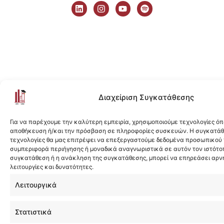
i
n
o
p
n
s
u
o
k
t
t
t
e
a
u
i
d
g
b
f
i
r
e
y
n
a
m
Διαχείριση Συγκατάθεσης
Για να παρέχουμε την καλύτερη εμπειρία, χρησιμοποιούμε τεχνολογίες όπ
αποθήκευση ή/και την πρόσβαση σε πληροφορίες συσκευών. Η συγκατάθε
τεχνολογίες θα μας επιτρέψει να επεξεργαστούμε δεδομένα προσωπικού
συμπεριφορά περιήγησης ή μοναδικά αναγνωριστικά σε αυτόν τον ιστότοπ
συγκατάθεση ή η ανάκληση της συγκατάθεσης, μπορεί να επηρεάσει αρν
λειτουργίες και δυνατότητες.
Λειτουργικά
Στατιστικά