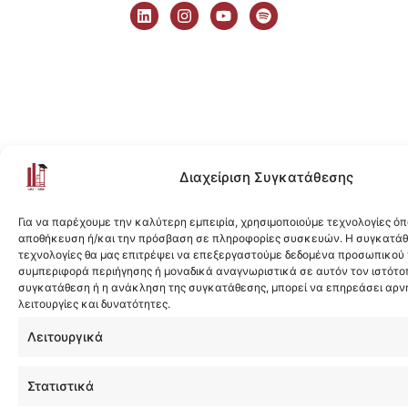
i
n
o
p
n
s
u
o
k
t
t
t
e
a
u
i
d
g
b
f
i
r
e
y
n
a
m
Διαχείριση Συγκατάθεσης
Για να παρέχουμε την καλύτερη εμπειρία, χρησιμοποιούμε τεχνολογίες όπ
αποθήκευση ή/και την πρόσβαση σε πληροφορίες συσκευών. Η συγκατάθε
τεχνολογίες θα μας επιτρέψει να επεξεργαστούμε δεδομένα προσωπικού
συμπεριφορά περιήγησης ή μοναδικά αναγνωριστικά σε αυτόν τον ιστότοπ
συγκατάθεση ή η ανάκληση της συγκατάθεσης, μπορεί να επηρεάσει αρν
λειτουργίες και δυνατότητες.
Λειτουργικά
Στατιστικά