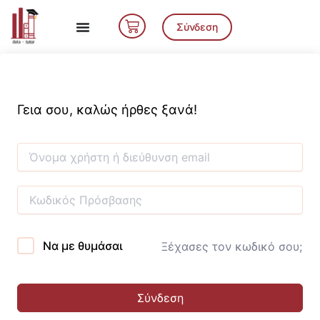
Μετάβαση
Cart
στο
Σύνδεση
περιεχόμενο
Γεια σου, καλώς ήρθες ξανά!
Να με θυμάσαι
Ξέχασες τον κωδικό σου;
Σύνδεση