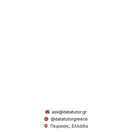
ask@datatutor.gr
@datatutorgreece
Πειραιάς, Ελλάδα
L
I
Y
S