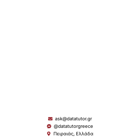
ask@datatutor.gr
@datatutorgreece
Πειραιάς, Ελλάδα
L
I
Y
S