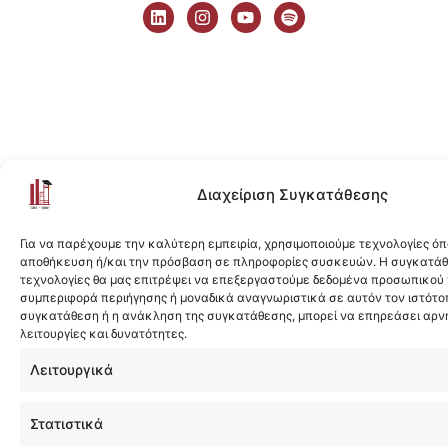
i
n
o
p
n
s
u
o
k
t
t
t
e
a
u
i
d
g
b
f
i
r
e
y
n
a
m
Διαχείριση Συγκατάθεσης
Για να παρέχουμε την καλύτερη εμπειρία, χρησιμοποιούμε τεχνολογίες όπ
αποθήκευση ή/και την πρόσβαση σε πληροφορίες συσκευών. Η συγκατάθε
τεχνολογίες θα μας επιτρέψει να επεξεργαστούμε δεδομένα προσωπικού
συμπεριφορά περιήγησης ή μοναδικά αναγνωριστικά σε αυτόν τον ιστότοπ
συγκατάθεση ή η ανάκληση της συγκατάθεσης, μπορεί να επηρεάσει αρν
λειτουργίες και δυνατότητες.
Λειτουργικά
Στατιστικά