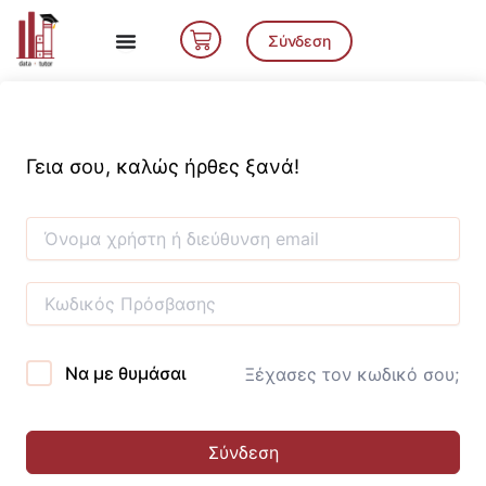
Μετάβαση
Cart
στο
Σύνδεση
περιεχόμενο
Γεια σου, καλώς ήρθες ξανά!
Να με θυμάσαι
Ξέχασες τον κωδικό σου;
Σύνδεση