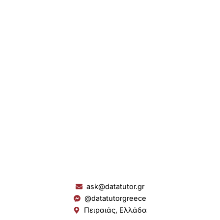
ask@datatutor.gr
@datatutorgreece
Πειραιάς, Ελλάδα
L
I
Y
S