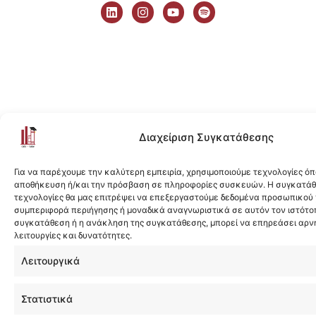
i
n
o
p
n
s
u
o
k
t
t
t
e
a
u
i
d
g
b
f
i
r
e
y
n
a
m
Διαχείριση Συγκατάθεσης
Για να παρέχουμε την καλύτερη εμπειρία, χρησιμοποιούμε τεχνολογίες όπ
αποθήκευση ή/και την πρόσβαση σε πληροφορίες συσκευών. Η συγκατάθε
τεχνολογίες θα μας επιτρέψει να επεξεργαστούμε δεδομένα προσωπικού
συμπεριφορά περιήγησης ή μοναδικά αναγνωριστικά σε αυτόν τον ιστότοπ
συγκατάθεση ή η ανάκληση της συγκατάθεσης, μπορεί να επηρεάσει αρν
λειτουργίες και δυνατότητες.
Λειτουργικά
Στατιστικά