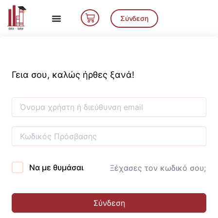
Μετάβαση
Cart
στο
Σύνδεση
περιεχόμενο
Γεια σου, καλώς ήρθες ξανά!
Να με θυμάσαι
Ξέχασες τον κωδικό σου;
Σύνδεση