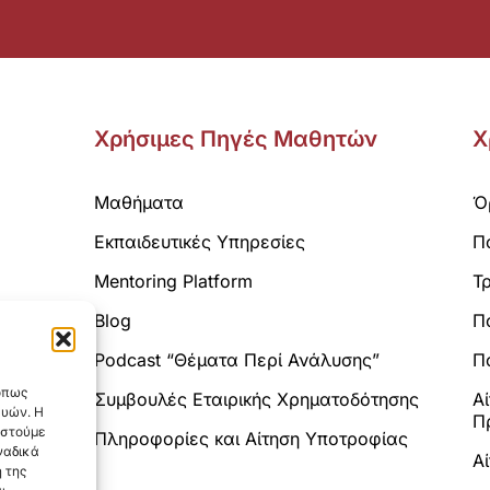
Χρήσιμες Πηγές Μαθητών
Χ
Μαθήματα
Ό
Εκπαιδευτικές Υπηρεσίες
Π
Mentoring Platform
Τ
Blog
Π
Analytics.
Podcast “Θέματα Περί Ανάλυσης”
Πο
 όπως
Συμβουλές Εταιρικής Χρηματοδότησης
Α
ευών. Η
Π
αστούμε
Πληροφορίες και Αίτηση Υποτροφίας
ναδικά
Α
 της