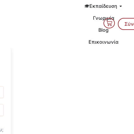
Open 
Εκπαίδευση
Γνωριμία
Cart
Σύν
Blog
Επικοινωνία
υ;