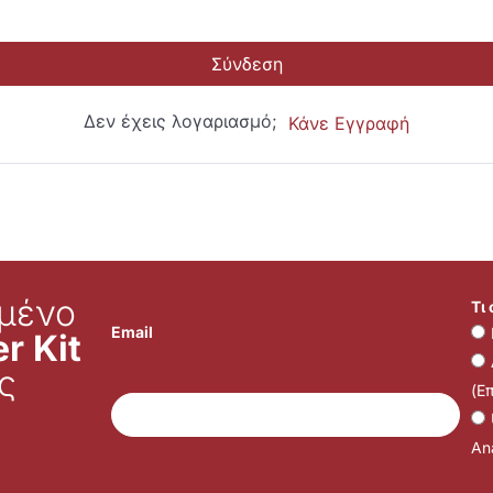
Σύνδεση
Δεν έχεις λογαριασμό;
Κάνε Εγγραφή
μένο
Τι
Email
r Kit
ς
(Ε
Ana