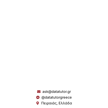
ask@datatutor.gr
@datatutorgreece
Πειραιάς, Ελλάδα
L
I
Y
S