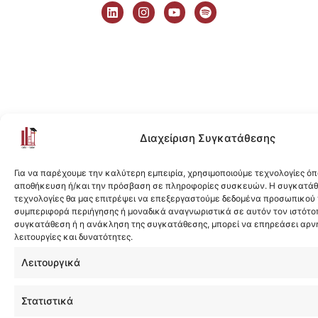
i
n
o
p
n
s
u
o
k
t
t
t
e
a
u
i
d
g
b
f
i
r
e
y
n
a
m
Διαχείριση Συγκατάθεσης
Για να παρέχουμε την καλύτερη εμπειρία, χρησιμοποιούμε τεχνολογίες όπ
αποθήκευση ή/και την πρόσβαση σε πληροφορίες συσκευών. Η συγκατάθε
τεχνολογίες θα μας επιτρέψει να επεξεργαστούμε δεδομένα προσωπικού
συμπεριφορά περιήγησης ή μοναδικά αναγνωριστικά σε αυτόν τον ιστότοπ
συγκατάθεση ή η ανάκληση της συγκατάθεσης, μπορεί να επηρεάσει αρν
λειτουργίες και δυνατότητες.
Λειτουργικά
Στατιστικά