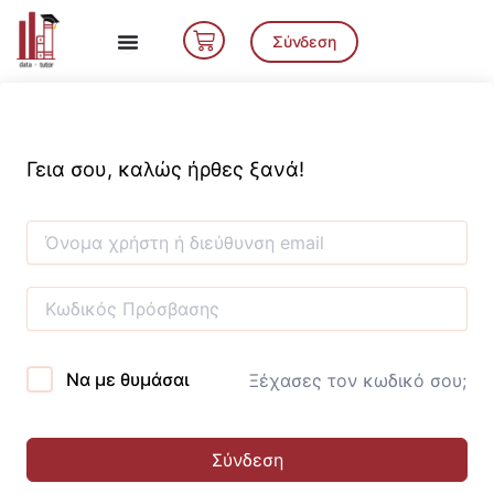
Μετάβαση
Cart
στο
Σύνδεση
περιεχόμενο
Γεια σου, καλώς ήρθες ξανά!
Να με θυμάσαι
Ξέχασες τον κωδικό σου;
Σύνδεση