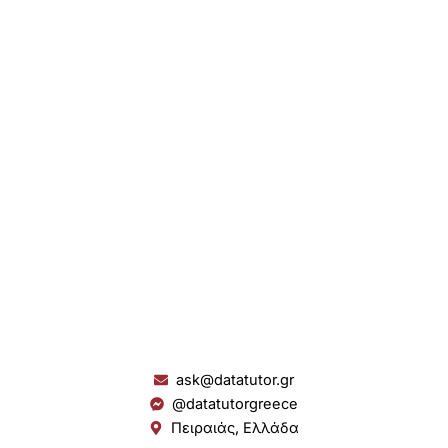
ask@datatutor.gr
@datatutorgreece
Πειραιάς, Ελλάδα
L
I
Y
S