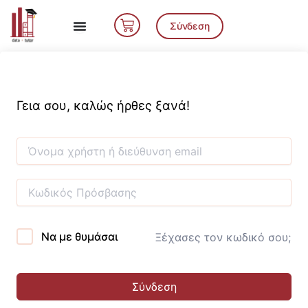
Μετάβαση
Cart
στο
Σύνδεση
περιεχόμενο
Γεια σου, καλώς ήρθες ξανά!
Να με θυμάσαι
Ξέχασες τον κωδικό σου;
Σύνδεση