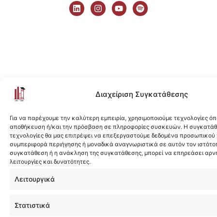
i
n
o
p
n
s
u
o
k
t
t
t
e
a
u
i
d
g
b
f
i
r
e
y
n
a
m
Διαχείριση Συγκατάθεσης
Για να παρέχουμε την καλύτερη εμπειρία, χρησιμοποιούμε τεχνολογίες όπ
αποθήκευση ή/και την πρόσβαση σε πληροφορίες συσκευών. Η συγκατάθε
τεχνολογίες θα μας επιτρέψει να επεξεργαστούμε δεδομένα προσωπικού
συμπεριφορά περιήγησης ή μοναδικά αναγνωριστικά σε αυτόν τον ιστότοπ
συγκατάθεση ή η ανάκληση της συγκατάθεσης, μπορεί να επηρεάσει αρν
λειτουργίες και δυνατότητες.
Λειτουργικά
Στατιστικά