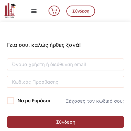
Μετάβαση
Cart
στο
Σύνδεση
περιεχόμενο
Γεια σου, καλώς ήρθες ξανά!
Να με θυμάσαι
Ξέχασες τον κωδικό σου;
Σύνδεση