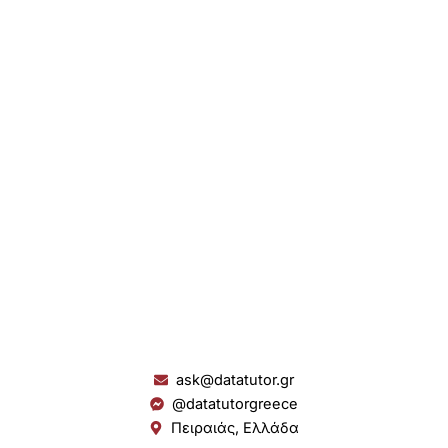
ask@datatutor.gr
@datatutorgreece
Πειραιάς, Ελλάδα
L
I
Y
S