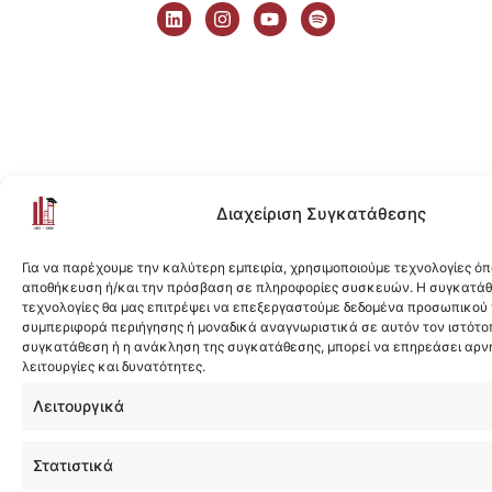
i
n
o
p
n
s
u
o
k
t
t
t
e
a
u
i
d
g
b
f
i
r
e
y
n
a
m
Διαχείριση Συγκατάθεσης
Για να παρέχουμε την καλύτερη εμπειρία, χρησιμοποιούμε τεχνολογίες όπ
αποθήκευση ή/και την πρόσβαση σε πληροφορίες συσκευών. Η συγκατάθε
τεχνολογίες θα μας επιτρέψει να επεξεργαστούμε δεδομένα προσωπικού
συμπεριφορά περιήγησης ή μοναδικά αναγνωριστικά σε αυτόν τον ιστότοπ
συγκατάθεση ή η ανάκληση της συγκατάθεσης, μπορεί να επηρεάσει αρν
λειτουργίες και δυνατότητες.
Λειτουργικά
Στατιστικά