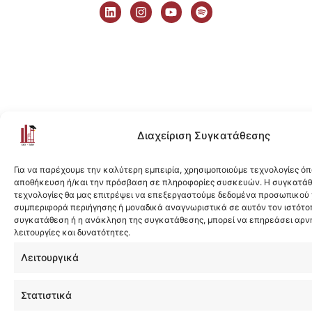
i
n
o
p
n
s
u
o
k
t
t
t
e
a
u
i
d
g
b
f
i
r
e
y
n
a
m
Διαχείριση Συγκατάθεσης
Για να παρέχουμε την καλύτερη εμπειρία, χρησιμοποιούμε τεχνολογίες όπ
αποθήκευση ή/και την πρόσβαση σε πληροφορίες συσκευών. Η συγκατάθε
τεχνολογίες θα μας επιτρέψει να επεξεργαστούμε δεδομένα προσωπικού
συμπεριφορά περιήγησης ή μοναδικά αναγνωριστικά σε αυτόν τον ιστότοπ
συγκατάθεση ή η ανάκληση της συγκατάθεσης, μπορεί να επηρεάσει αρν
λειτουργίες και δυνατότητες.
Λειτουργικά
Στατιστικά