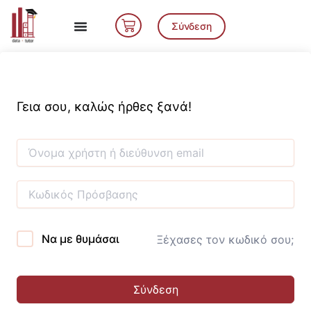
Μετάβαση
Cart
στο
Σύνδεση
περιεχόμενο
Γεια σου, καλώς ήρθες ξανά!
Να με θυμάσαι
Ξέχασες τον κωδικό σου;
Σύνδεση