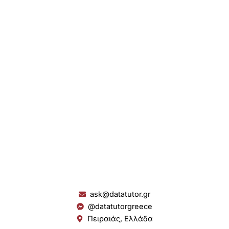
ask@datatutor.gr
@datatutorgreece
Πειραιάς, Ελλάδα
L
I
Y
S