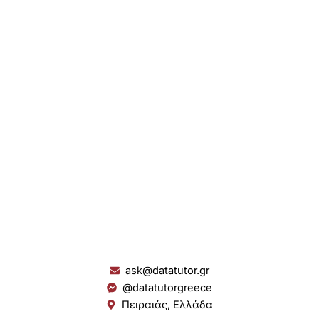
ask@datatutor.gr
@datatutorgreece
Πειραιάς, Ελλάδα
L
I
Y
S