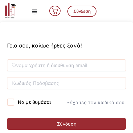
Μετάβαση
Cart
στο
Σύνδεση
περιεχόμενο
Γεια σου, καλώς ήρθες ξανά!
Να με θυμάσαι
Ξέχασες τον κωδικό σου;
Σύνδεση