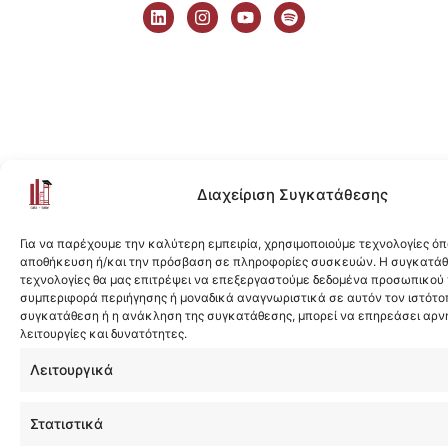
i
n
o
p
n
s
u
o
k
t
t
t
e
a
u
i
d
g
b
f
i
r
e
y
n
a
m
Διαχείριση Συγκατάθεσης
Για να παρέχουμε την καλύτερη εμπειρία, χρησιμοποιούμε τεχνολογίες όπ
αποθήκευση ή/και την πρόσβαση σε πληροφορίες συσκευών. Η συγκατάθε
τεχνολογίες θα μας επιτρέψει να επεξεργαστούμε δεδομένα προσωπικού
συμπεριφορά περιήγησης ή μοναδικά αναγνωριστικά σε αυτόν τον ιστότοπ
συγκατάθεση ή η ανάκληση της συγκατάθεσης, μπορεί να επηρεάσει αρν
λειτουργίες και δυνατότητες.
Λειτουργικά
Στατιστικά