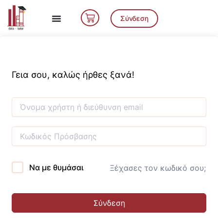
Μετάβαση
Cart
στο
Σύνδεση
περιεχόμενο
Γεια σου, καλώς ήρθες ξανά!
Να με θυμάσαι
Ξέχασες τον κωδικό σου;
Σύνδεση