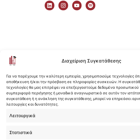
i
n
o
p
n
s
u
o
k
t
t
t
e
a
u
i
d
g
b
f
i
r
e
y
n
a
m
Διαχείριση Συγκατάθεσης
Για να παρέχουμε την καλύτερη εμπειρία, χρησιμοποιούμε τεχνολογίες όπ
αποθήκευση ή/και την πρόσβαση σε πληροφορίες συσκευών. Η συγκατάθε
τεχνολογίες θα μας επιτρέψει να επεξεργαστούμε δεδομένα προσωπικού
συμπεριφορά περιήγησης ή μοναδικά αναγνωριστικά σε αυτόν τον ιστότοπ
συγκατάθεση ή η ανάκληση της συγκατάθεσης, μπορεί να επηρεάσει αρν
λειτουργίες και δυνατότητες.
Λειτουργικά
Στατιστικά