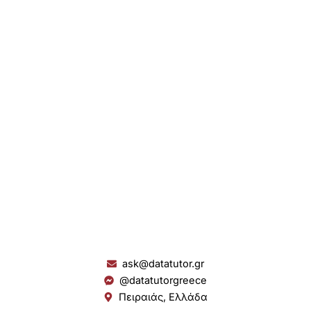
ask@datatutor.gr
@datatutorgreece
Πειραιάς, Ελλάδα
L
I
Y
S